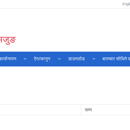
Engl
लमजुङ
र्यान्वयन
ऐन/कानुन
डाउनलोड
बारम्बार सोधिने प