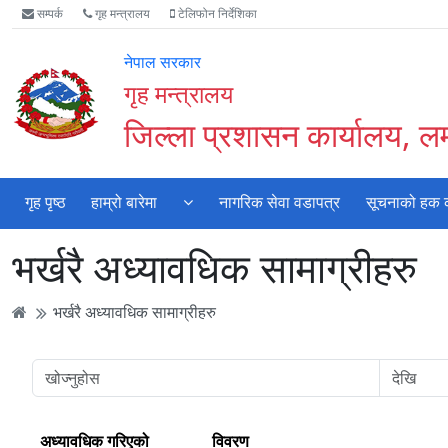
Accessibility
मुख्य
मुख्य
वेबसाइट
सम्पर्क
गृह मन्त्रालय
टेलिफोन निर्देशिका
Mode
सामाग्री
नेभिगेसन
खोजमा
सुरु
पढ्नुहाेस्
पढ्नुहाेस्
जानुहोस्
नेपाल सरकार
गर्नुहोस्
गृह मन्त्रालय
जिल्ला प्रशासन कार्यालय, 
गृह पृष्ठ
हाम्रो बारेमा
नागरिक सेवा वडापत्र
सूचनाको हक का
भर्खरै अध्यावधिक सामाग्रीहरु
भर्खरै अध्यावधिक सामाग्रीहरु
अध्यावधिक गरिएको
विवरण