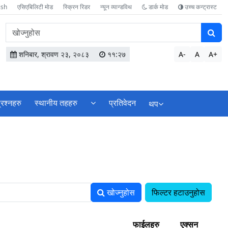
ish
एसिएबिलिटी मोड
स्क्रिन रिडर
न्यून व्यान्डविथ
डार्क मोड
उच्च कन्ट्रास्ट
वेबसाइटमा
सामग्री
खोज्नुहोस
शनिबार, श्रावण २३, २०८३
११:२७
A-
A
A+
्रश्नहरु
स्थानीय तहहरु
प्रतिवेदन
थप
खोज्नुहोस
फिल्टर हटाउनुहोस
फाईलहरु
एक्सन