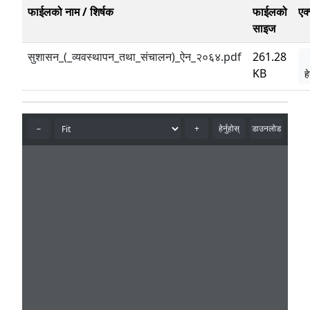
फाईलको नाम / शिर्षक
फाईलको
एक
साइज
सुशासन_(_व्यवस्थापन_तथा_संचालन)_ऐन_२०६४.pdf
261.28
KB
हे