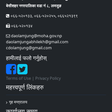
बेसीशहर नगरपालिका वडा नं ८, लमजुङ
०६६-५२०१३३, ०६६-५२०२५५, ०६६५२१३९९
०६६-५२०१३४
daolamjung@moha.gov.np
daolamjungabhilekh@gmail.com
cdolamjung@gmail.com
हामीलाई फलो गर्नुहोस्
Terms of Use
|
Privacy Policy
महत्त्वपूर्ण लिंकहरु
गृह मन्त्रालय
कार्यालय समय