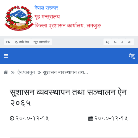
Accessibility
मुख्य
मुख्य
वेबसाइट
नेपाल सरकार
Mode
सामाग्री
नेभिगेसन
खोजमा
गृह मन्त्रालय
सुरु
पढ्नुहाेस्
पढ्नुहाेस्
जानुहोस्
जिल्ला प्रशासन कार्यालय, लमजुङ
गर्नुहोस्
EN
डार्क मोड
न्यून व्यान्डविथ
A-
A
A+
मेनु
ऐन/कानुन
सुशासन व्यवस्थापन तथ...
सुशासन व्यवस्थापन तथा सञ्चालन ऐन
२०६५
2080-12-15
2080-12-15