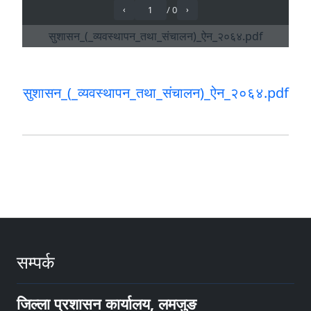
सुशासन_(_व्यवस्थापन_तथा_संचालन)_ऐन_२०६४.pdf
सम्पर्क
जिल्ला प्रशासन कार्यालय, लमजुङ