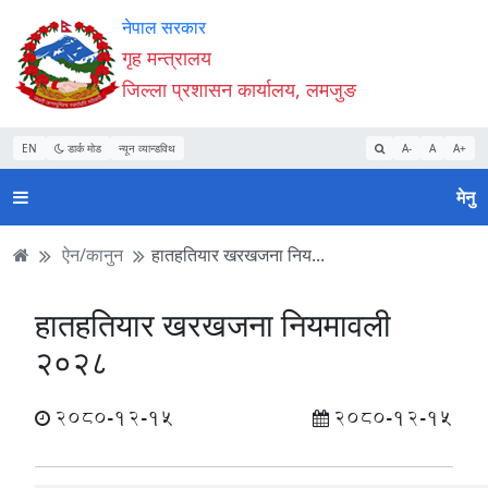
Accessibility
मुख्य
मुख्य
वेबसाइट
नेपाल सरकार
Mode
सामाग्री
नेभिगेसन
खोजमा
गृह मन्त्रालय
सुरु
पढ्नुहाेस्
पढ्नुहाेस्
जानुहोस्
जिल्ला प्रशासन कार्यालय, लमजुङ
गर्नुहोस्
EN
डार्क मोड
न्यून व्यान्डविथ
A-
A
A+
मेनु
ऐन/कानुन
हातहतियार खरखजना निय...
हातहतियार खरखजना नियमावली
२०२८
2080-12-15
2080-12-15