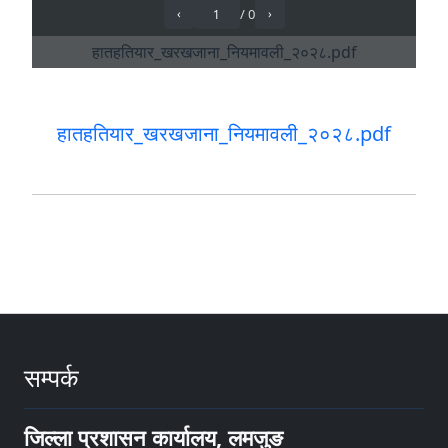
हातहतियार_खरखजाना_नियमावली_२०२८.pdf
सम्पर्क
जिल्ला प्रशासन कार्यालय, लमजुङ