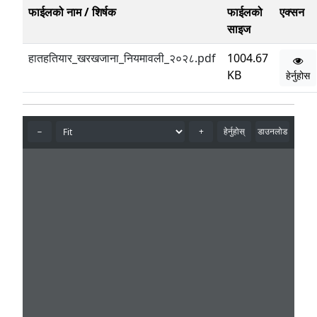
फाईलको नाम / शिर्षक
फाईलको
एक्सन
साइज
हातहतियार_खरखजाना_नियमावली_२०२८.pdf
1004.67
KB
हेर्नुहोस