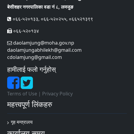
बेसीशहर नगरपालिका वडा नं ८, लमजुङ
०६६-५२०१३३, ०६६-५२०२५५, ०६६५२१३९९
०६६-५२०१३४
daolamjung@moha.gov.np
daolamjungabhilekh@gmail.com
cdolamjung@gmail.com
हामीलाई फलो गर्नुहोस्
Terms of Use
|
Privacy Policy
महत्त्वपूर्ण लिंकहरु
गृह मन्त्रालय
कार्यालय समय