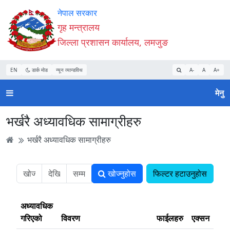
Accessibility
मुख्य
मुख्य
वेबसाइट
नेपाल सरकार
Mode
सामाग्री
नेभिगेसन
खोजमा
गृह मन्त्रालय
सुरु
पढ्नुहाेस्
पढ्नुहाेस्
जानुहोस्
जिल्ला प्रशासन कार्यालय, लमजुङ
गर्नुहोस्
EN
डार्क मोड
न्यून व्यान्डविथ
A-
A
A+
मेनु
भर्खरै अध्यावधिक सामाग्रीहरु
भर्खरै अध्यावधिक सामाग्रीहरु
खोज्नुहोस
फिल्टर हटाउनुहोस
अध्यावधिक
गरिएको
विवरण
फाईलहरु
एक्सन