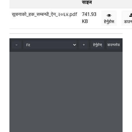
साइज
सूचनाको_हक_सम्बन्धी_ऐन_२०६४.pdf
741.93
KB
हेर्नुहोस
डाउ