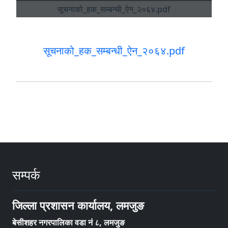
सूचनाको_हक_सम्बन्धी_ऐन_२०६४.pdf
सम्पर्क
जिल्ला प्रशासन कार्यालय, लमजुङ
बेसीशहर नगरपालिका वडा नं ८, लमजुङ