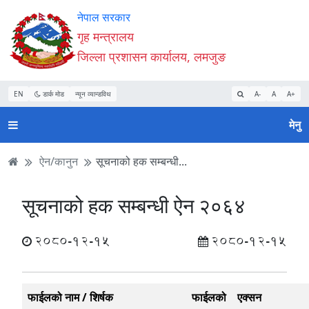
Accessibility
मुख्य
मुख्य
वेबसाइट
नेपाल सरकार
Mode
सामाग्री
नेभिगेसन
खोजमा
गृह मन्त्रालय
सुरु
पढ्नुहाेस्
पढ्नुहाेस्
जानुहोस्
जिल्ला प्रशासन कार्यालय, लमजुङ
गर्नुहोस्
EN
डार्क मोड
न्यून व्यान्डविथ
A-
A
A+
मेनु
ऐन/कानुन
सूचनाको हक सम्बन्धी...
सूचनाको हक सम्बन्धी ऐन २०६४
2080-12-15
2080-12-15
फाईलको नाम / शिर्षक
फाईलको
एक्सन