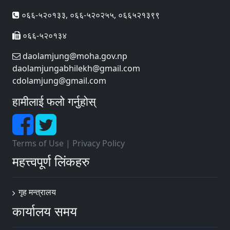
०६६-५२०१३३, ०६६-५२०२५५, ०६६५२१३९९
०६६-५२०१३४
daolamjung@moha.gov.np
daolamjungabhilekh@gmail.com
cdolamjung@gmail.com
हामीलाई फलो गर्नुहोस्
Terms of Use
|
Privacy Policy
महत्त्वपूर्ण लिंकहरु
गृह मन्त्रालय
कार्यालय समय