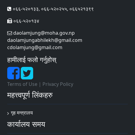
०६६-५२०१३३, ०६६-५२०२५५, ०६६५२१३९९
०६६-५२०१३४
daolamjung@moha.gov.np
daolamjungabhilekh@gmail.com
cdolamjung@gmail.com
हामीलाई फलो गर्नुहोस्
Terms of Use
|
Privacy Policy
महत्त्वपूर्ण लिंकहरु
गृह मन्त्रालय
कार्यालय समय