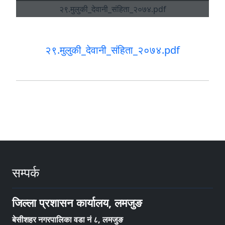
२९.मुलुकी_देवानी_संहिता_२०७४.pdf
सम्पर्क
जिल्ला प्रशासन कार्यालय, लमजुङ
बेसीशहर नगरपालिका वडा नं ८, लमजुङ