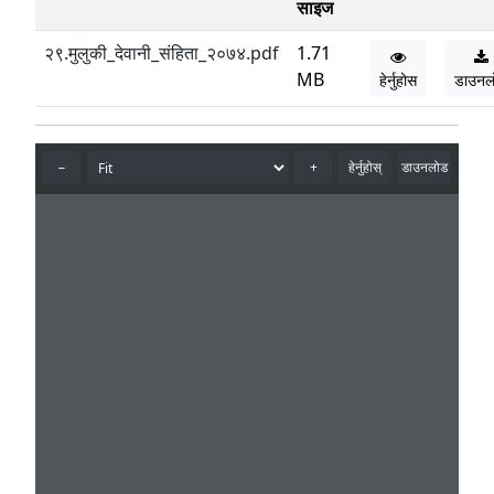
साइज
२९.मुलुकी_देवानी_संहिता_२०७४.pdf
1.71
MB
हेर्नुहोस
डाउनल