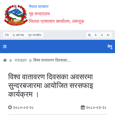
Accessibility
मुख्य
मुख्य
वेबसाइट
नेपाल सरकार
Mode
सामाग्री
नेभिगेसन
खोजमा
गृह मन्त्रालय
सुरु
पढ्नुहाेस्
पढ्नुहाेस्
जानुहोस्
जिल्ला प्रशासन कार्यालय, लमजुङ
गर्नुहोस्
EN
डार्क मोड
न्यून व्यान्डविथ
A-
A
A+
मेनु
स्लाइडर
विश्व वातावरण दिवसका...
विश्व वातावरण दिवसका अवसरमा
सुन्दरबजारमा आयोजित सरसफाइ
कार्यक्रम ।
२०८०-०२-२८
२०८०-०२-२८