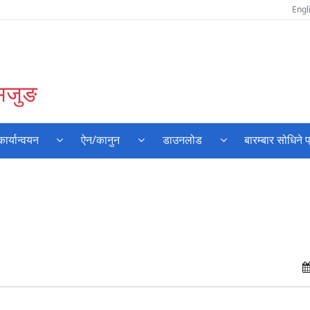
Engl
लमजुङ
र्यान्वयन
ऐन/कानुन
डाउनलोड
बारम्बार सोधिने प