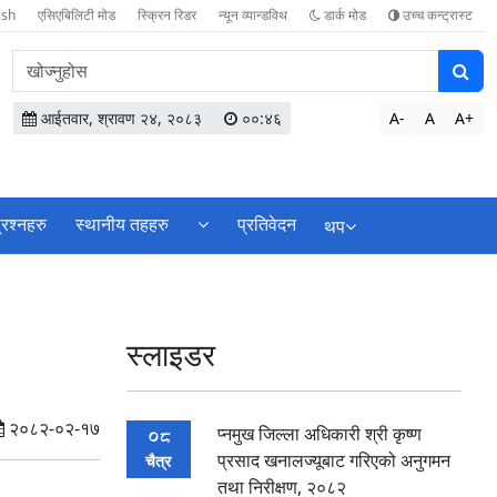
ish
एसिएबिलिटी मोड
स्क्रिन रिडर
न्यून व्यान्डविथ
डार्क मोड
उच्च कन्ट्रास्ट
वेबसाइटमा
सामग्री
खोज्नुहोस
आईतवार, श्रावण २४, २०८३
००:४६
A-
A
A+
्रश्नहरु
स्थानीय तहहरु
प्रतिवेदन
थप
स्लाइडर
२०८२-०२-१७
प्नमुख जिल्ला अधिकारी श्री कृष्ण
08
प्रसाद खनालज्यूबाट गरिएको अनुगमन
चैत्र
तथा निरीक्षण, २०८२