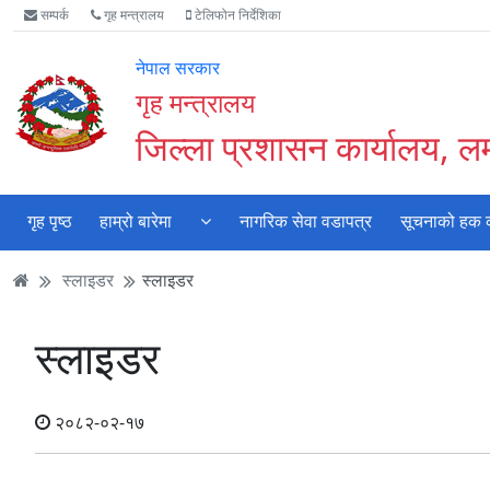
Accessibility
मुख्य
मुख्य
वेबसाइट
सम्पर्क
गृह मन्त्रालय
टेलिफोन निर्देशिका
Mode
सामाग्री
नेभिगेसन
खोजमा
सुरु
पढ्नुहाेस्
पढ्नुहाेस्
जानुहोस्
नेपाल सरकार
गर्नुहोस्
गृह मन्त्रालय
जिल्ला प्रशासन कार्यालय, 
गृह पृष्ठ
हाम्रो बारेमा
नागरिक सेवा वडापत्र
सूचनाको हक का
स्लाइडर
स्लाइडर
स्लाइडर
२०८२-०२-१७