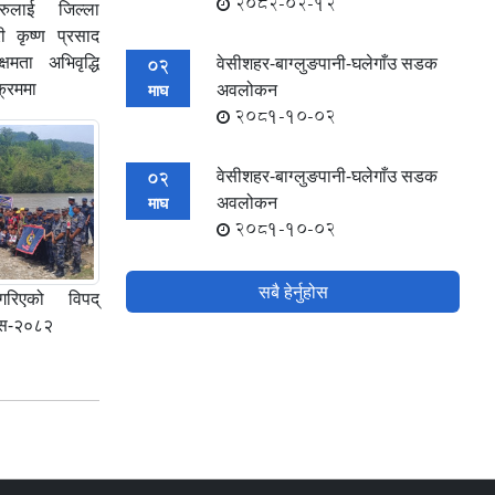
2082-02-12
रुलाई जिल्ला
ी कृष्ण प्रसाद
्षमता अभिवृद्धि
वेसीशहर-बाग्लुङपानी-घलेगाँउ सडक
02
क्रममा
अवलोकन
माघ
2081-10-02
वेसीशहर-बाग्लुङपानी-घलेगाँउ सडक
02
अवलोकन
माघ
2081-10-02
सबै हेर्नुहोस
 गरिएको विपद्
यास-२०८२