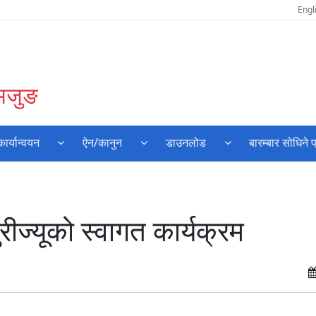
Engl
लमजुङ
र्यान्वयन
ऐन/कानुन
डाउनलोड
बारम्बार सोधिने प
रीज्यूको स्वागत कार्यक्रम