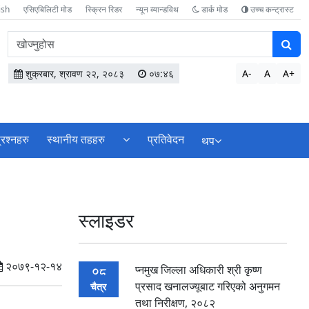
ish
एसिएबिलिटी मोड
स्क्रिन रिडर
न्यून व्यान्डविथ
डार्क मोड
उच्च कन्ट्रास्ट
वेबसाइटमा
सामग्री
खोज्नुहोस
शुक्रबार, श्रावण २२, २०८३
०७:४६
A-
A
A+
्रश्नहरु
स्थानीय तहहरु
प्रतिवेदन
थप
स्लाइडर
२०७९-१२-१४
प्नमुख जिल्ला अधिकारी श्री कृष्ण
08
प्रसाद खनालज्यूबाट गरिएको अनुगमन
चैत्र
तथा निरीक्षण, २०८२