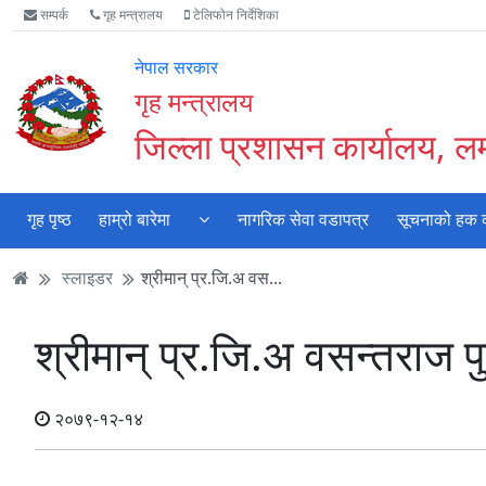
Accessibility
मुख्य
मुख्य
वेबसाइट
सम्पर्क
गृह मन्त्रालय
टेलिफोन निर्देशिका
Mode
सामाग्री
नेभिगेसन
खोजमा
सुरु
पढ्नुहाेस्
पढ्नुहाेस्
जानुहोस्
नेपाल सरकार
गर्नुहोस्
गृह मन्त्रालय
जिल्ला प्रशासन कार्यालय, 
गृह पृष्ठ
हाम्रो बारेमा
नागरिक सेवा वडापत्र
सूचनाको हक का
स्लाइडर
श्रीमान् प्र.जि.अ वस...
श्रीमान् प्र.जि.अ वसन्तराज पु
२०७९-१२-१४