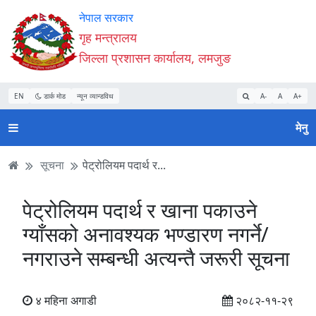
Accessibility
मुख्य
मुख्य
वेबसाइट
नेपाल सरकार
Mode
सामाग्री
नेभिगेसन
खोजमा
गृह मन्त्रालय
सुरु
पढ्नुहाेस्
पढ्नुहाेस्
जानुहोस्
जिल्ला प्रशासन कार्यालय, लमजुङ
गर्नुहोस्
EN
डार्क मोड
न्यून व्यान्डविथ
A-
A
A+
मेनु
सूचना
पेट्रोलियम पदार्थ र...
पेट्रोलियम पदार्थ र खाना पकाउने
ग्याँसको अनावश्यक भण्डारण नगर्ने/
नगराउने सम्बन्धी अत्यन्तै जरूरी सूचना
४ महिना अगाडी
२०८२-११-२९