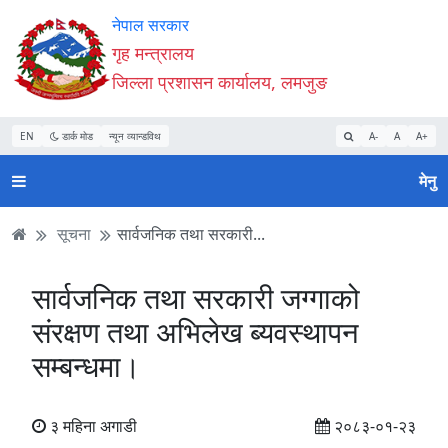
Accessibility
मुख्य
मुख्य
वेबसाइट
नेपाल सरकार
Mode
सामाग्री
नेभिगेसन
खोजमा
गृह मन्त्रालय
सुरु
पढ्नुहाेस्
पढ्नुहाेस्
जानुहोस्
जिल्ला प्रशासन कार्यालय, लमजुङ
गर्नुहोस्
EN
डार्क मोड
न्यून व्यान्डविथ
A-
A
A+
मेनु
सूचना
सार्वजनिक तथा सरकारी...
सार्वजनिक तथा सरकारी जग्गाको
संरक्षण तथा अभिलेख ब्यवस्थापन
सम्बन्धमा।
३ महिना अगाडी
२०८३-०१-२३