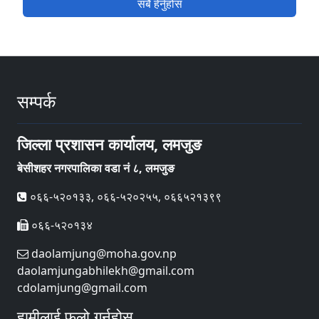
सबै हेर्नुहोस
सम्पर्क
जिल्ला प्रशासन कार्यालय, लमजुङ
बेसीशहर नगरपालिका वडा नं ८, लमजुङ
०६६-५२०१३३, ०६६-५२०२५५, ०६६५२१३९९
०६६-५२०१३४
daolamjung@moha.gov.np
daolamjungabhilekh@gmail.com
cdolamjung@gmail.com
हामीलाई फलो गर्नुहोस्