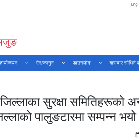
Engl
लमजुङ
र्यान्वयन
ऐन/कानुन
डाउनलोड
बारम्बार सोधिने प
 जिल्लाका सुरक्षा समितिहरूको अ
ल्लाको पालुङटारमा सम्पन्न भयो