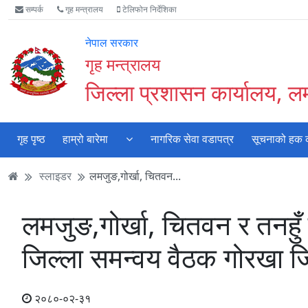
Accessibility
मुख्य
मुख्य
वेबसाइट
सम्पर्क
गृह मन्त्रालय
टेलिफोन निर्देशिका
Mode
सामाग्री
नेभिगेसन
खोजमा
सुरु
पढ्नुहाेस्
पढ्नुहाेस्
जानुहोस्
नेपाल सरकार
गर्नुहोस्
गृह मन्त्रालय
जिल्ला प्रशासन कार्यालय, 
गृह पृष्ठ
हाम्रो बारेमा
नागरिक सेवा वडापत्र
सूचनाको हक का
स्लाइडर
लमजुङ,गोर्खा, चितवन...
लमजुङ,गोर्खा, चितवन र तनहुँ
जिल्ला समन्वय वैठक गोरखा जि
२०८०-०२-३१