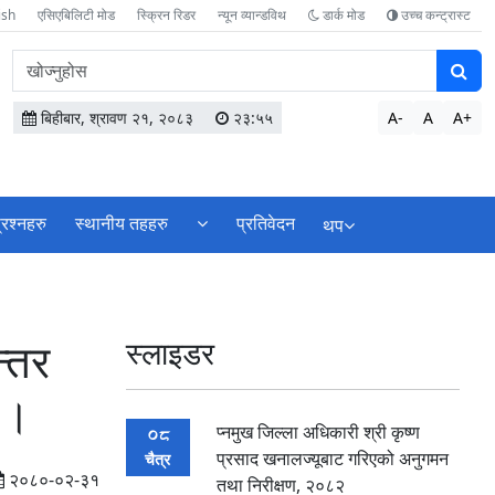
ish
एसिएबिलिटी मोड
स्क्रिन रिडर
न्यून व्यान्डविथ
डार्क मोड
उच्च कन्ट्रास्ट
वेबसाइटमा
सामग्री
खोज्नुहोस
बिहीबार, श्रावण २१, २०८३
२३:५५
A-
A
A+
्रश्नहरु
स्थानीय तहहरु
प्रतिवेदन
थप
न्तर
स्लाइडर
 ।
प्नमुख जिल्ला अधिकारी श्री कृष्ण
08
प्रसाद खनालज्यूबाट गरिएको अनुगमन
चैत्र
२०८०-०२-३१
तथा निरीक्षण, २०८२