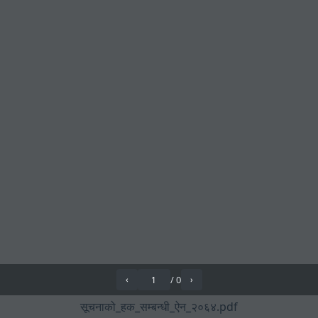
/
0
‹
›
सूचनाको_हक_सम्बन्धी_ऐन_२०६४.pdf