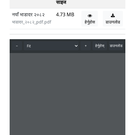
साइज
नयाँ भाडादर २०८२
4.73 MB
भाडादर_२०८२_pdf.pdf
हेर्नुहोस
डाउनलोड