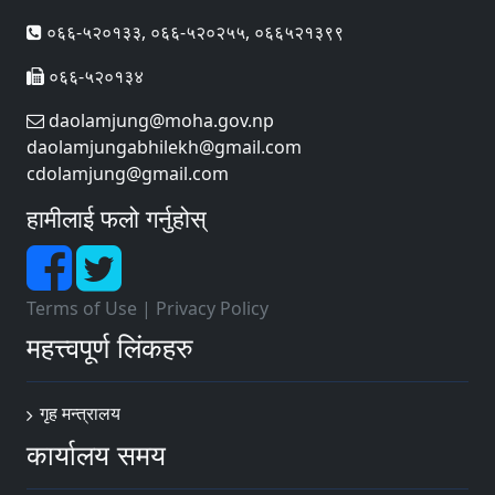
०६६-५२०१३३, ०६६-५२०२५५, ०६६५२१३९९
०६६-५२०१३४
daolamjung@moha.gov.np
daolamjungabhilekh@gmail.com
cdolamjung@gmail.com
हामीलाई फलो गर्नुहोस्
Terms of Use
|
Privacy Policy
महत्त्वपूर्ण लिंकहरु
गृह मन्त्रालय
कार्यालय समय