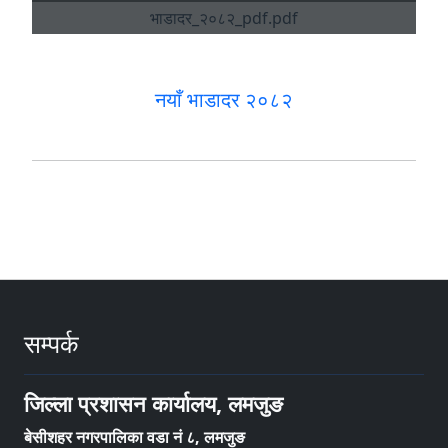
नयाँ भाडादर २०८२
सम्पर्क
जिल्ला प्रशासन कार्यालय, लमजुङ
बेसीशहर नगरपालिका वडा नं ८, लमजुङ