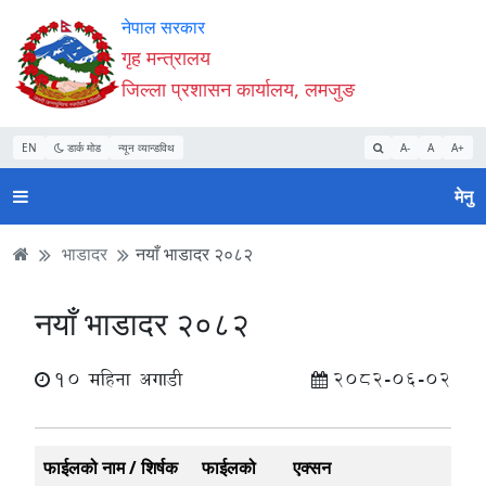
Accessibility
मुख्य
मुख्य
वेबसाइट
नेपाल सरकार
Mode
सामाग्री
नेभिगेसन
खोजमा
गृह मन्त्रालय
सुरु
पढ्नुहाेस्
पढ्नुहाेस्
जानुहोस्
जिल्ला प्रशासन कार्यालय, लमजुङ
गर्नुहोस्
EN
डार्क मोड
न्यून व्यान्डविथ
A-
A
A+
मेनु
भाडादर
नयाँ भाडादर २०८२
नयाँ भाडादर २०८२
10 महिना अगाडी
2082-06-02
फाईलको नाम / शिर्षक
फाईलको
एक्सन