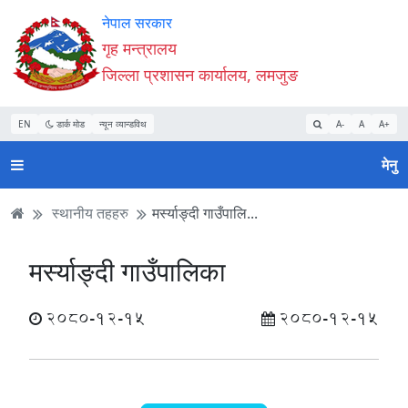
Accessibility
मुख्य
मुख्य
वेबसाइट
नेपाल सरकार
Mode
सामाग्री
नेभिगेसन
खोजमा
गृह मन्त्रालय
सुरु
पढ्नुहाेस्
पढ्नुहाेस्
जानुहोस्
जिल्ला प्रशासन कार्यालय, लमजुङ
गर्नुहोस्
EN
डार्क मोड
न्यून व्यान्डविथ
A-
A
A+
मेनु
स्थानीय तहहरु
मर्स्याङ्दी गाउँपालि...
मर्स्याङ्दी गाउँपालिका
2080-12-15
2080-12-15