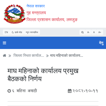
Accessibility
मुख्य
मुख्य
वेबसाइट
नेपाल सरकार
Mode
सामाग्री
नेभिगेसन
खोजमा
गृह मन्त्रालय
सुरु
पढ्नुहाेस्
पढ्नुहाेस्
जानुहोस्
जिल्ला प्रशासन कार्यालय, लमजुङ
गर्नुहोस्
EN
डार्क मोड
न्यून व्यान्डविथ
A-
A
A+
मेनु
जिल्ला स्थित कार्याल...
माघ महिनाको कार्यालय...
माघ महिनाको कार्यालय प्रमुख
बैठकको निर्णय
6 महिना अगाडी
2082-10-11