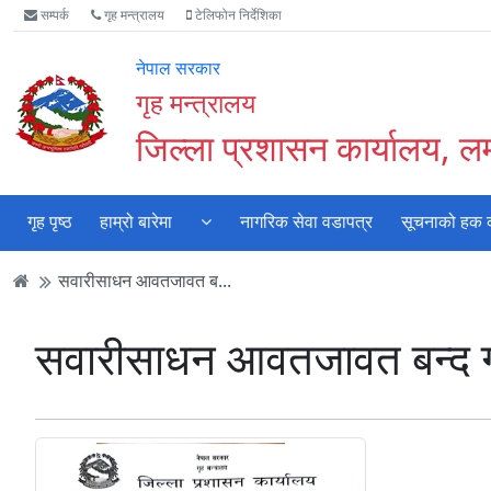
Accessibility
मुख्य
मुख्य
वेबसाइट
सम्पर्क
गृह मन्त्रालय
टेलिफोन निर्देशिका
Mode
सामाग्री
नेभिगेसन
खोजमा
सुरु
पढ्नुहाेस्
पढ्नुहाेस्
जानुहोस्
नेपाल सरकार
गर्नुहोस्
गृह मन्त्रालय
जिल्ला प्रशासन कार्यालय, 
गृह पृष्ठ
हाम्रो बारेमा
नागरिक सेवा वडापत्र
सूचनाको हक का
सवारीसाधन आवतजावत ब...
सवारीसाधन आवतजावत बन्द ग