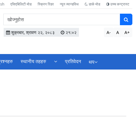
ish
एसिएबिलिटी मोड
स्क्रिन रिडर
न्यून व्यान्डविथ
डार्क मोड
उच्च कन्ट्रास्ट
वेबसाइटमा
सामग्री
खोज्नुहोस
शुक्रबार, श्रावण २२, २०८३
२१:०२
A-
A
A+
्रश्नहरु
स्थानीय तहहरु
प्रतिवेदन
थप