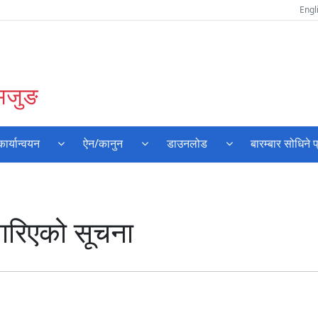
Engl
लमजुङ
र्यान्वयन
ऐन/कानुन
डाउनलोड
बारम्बार सोधिने प
रिएको सूचना