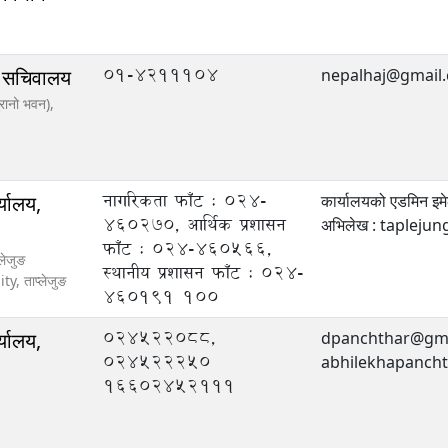
01-4211104
ो सचिवालय
nepalhaj@gmail
ुरानो भवन),
नागरिकता फाँट : 024-
्यालय,
कार्यालयको एडमिन
460270, आर्थिक प्रशासन
अभिलेख : taplej
फाँट : 024-460566,
लेजुङ
स्थानीय प्रशासन फाँट : 024-
ity,
ताप्लेजुङ
460191
100
०२४५२२०८८,
्यालय,
dpanchthar@gmail
०२४५२२२५०
abhilekhapanch
१६६०२४५२१११