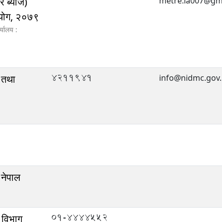
र ब्याज)
metre.ia007@gm
आयोग, २०७९
्यालय :
4211941
र तथा
info@nidmc.gov
 नेपाल
01-4444552
 विभाग