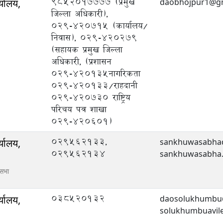
९८५२०१७७७७ (प्रमुख
्यालय,
daobhojpur1@gm
जिल्ला अधिकारी),
०२९-४२०७१५ (कार्यालय/
निवास), ०२९-४२०२७९
(सहायक प्रमुख जिल्ला
अधिकारी, (प्रशासन
०२९-४२०१३५नागरिकता
०२९-४२०१३३/राहदानी
०२९-४२०७३० राष्ट्रिय
परिचय पत्र शाखा
०२९-४२०६०१)
029562133,
्यालय,
sankhuwasabha
029562134
sankhuwasabha.a
ासभा
038520132
्यालय,
daosolukhumbu
solukhumbuavil