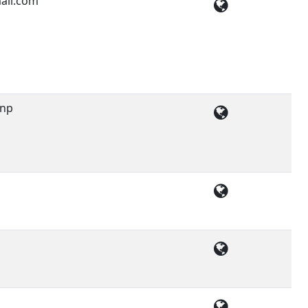
ail.com
.np