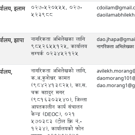
027-520555, 027-
्यालय, इलाम
cdoilam@gmail.
523988
daoilamabhilek
नागरिकता अभिलेखका लागि
्यालय, झापा
dao.jhapa@gmai
9852655125, कार्यालय
नागरिकता अभिलेखक
सम्पर्क ०२३४५२१२५
नागरिकता अभिलेखको लागि,
्यालय,
avilekh.morang@g
क.अ.कुशेश्वर कामत
daomorang101@gm
(9842413825), का.स.
dao.morang1@gm
चक्र बहादुर मगर
(9816303540), जिल्ला
आपतकालीन कार्य संचालन
केन्द्र (DEOC), 021
570383 (टोल फ्रि नं.-
1234), कार्यालयको फोन