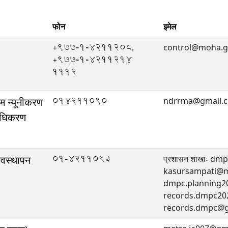
फोन
इमेल
+977-1-4211208,
control@moha.g
+977-1-4211214
1112
014211090
िम न्यूनीकरण
ndrrma@gmail.
राधिकरण
01-4211093
्यवस्थापन
प्रशासन शाखाः d
kasursampati@mo
dmpc.planning2
records.dmpc20
records.dmpc@g