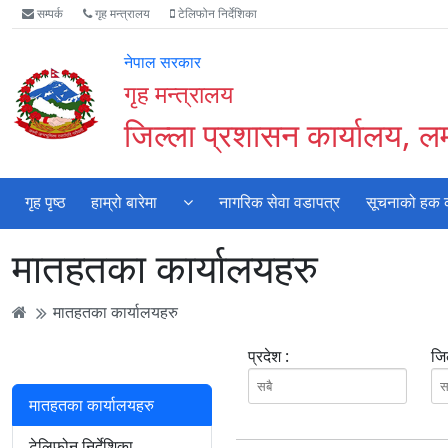
Accessibility
मुख्य
मुख्य
वेबसाइट
सम्पर्क
गृह मन्त्रालय
टेलिफोन निर्देशिका
Mode
सामाग्री
नेभिगेसन
खोजमा
सुरु
पढ्नुहाेस्
पढ्नुहाेस्
जानुहोस्
नेपाल सरकार
गर्नुहोस्
गृह मन्त्रालय
जिल्ला प्रशासन कार्यालय, 
गृह पृष्ठ
हाम्रो बारेमा
नागरिक सेवा वडापत्र
सूचनाको हक का
मातहतका कार्यालयहरु
मातहतका कार्यालयहरु
प्रदेश :
जिल
मातहतका कार्यालयहरु
टेलिफोन निर्देशिका