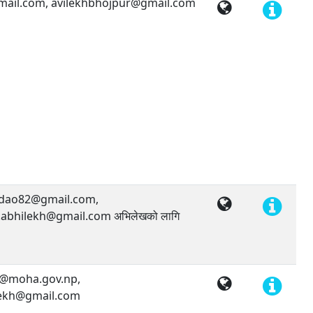
ail.com, avilekhbhojpur@gmail.com
dao82@gmail.com,
bhilekh@gmail.com अभिलेखको लागि
@moha.gov.np,
ekh@gmail.com