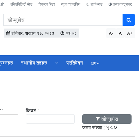
ish
एसिएबिलिटी मोड
स्क्रिन रिडर
न्यून व्यान्डविथ
डार्क मोड
उच्च कन्ट्रास्ट
वेबसाइटमा
सामग्री
खोज्नुहोस
शनिबार, श्रावण २३, २०८३
२१:०८
A-
A
A+
्रश्नहरु
स्थानीय तहहरु
प्रतिवेदन
थप
 :
किवर्ड :
खोज्नुहोस
180
जम्मा संख्या :