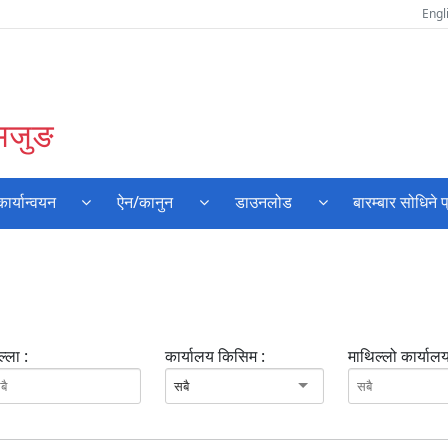
Engl
लमजुङ
र्यान्वयन
ऐन/कानुन
डाउनलोड
बारम्बार सोधिने प
्ला :
कार्यालय किसिम :
माथिल्लो कार्यालय
सबै