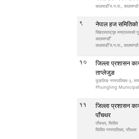
काठमाडौँ म.न.पा.,
काठमाण्डौ
9
नेपाल हज समितिक
सिंहदरवार(गृह मन्त्रालयको प
काठमाण्डौँ
काठमाडौँ म.न.पा.,
काठमाण्डौ
10
जिल्ला प्रशासन कार
ताप्लेजुङ
फुङलिङ नगरपालिका-३, ताप्
Phungling Municipal
11
जिल्ला प्रशासन कार
पाँचथर
पाँचथर, फिदिम
फिदिम नगरपालिका,
पाँचथर