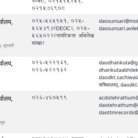
नम्बर:, 021515251,
021576908
025-565151, 025-
्यालय,
daosunsari@moh
565494(DEOC), 025-
daosunsari.avil
565022(नागरिकता अभिलेख
शाखा)
y,
सुनसरी
०२६-५२२१३१,
्यालय,
daodhankuta@gm
०२६-५२२१३२
dhankutaabhilek
daodkt.sachiwala
सचिवालय), daodkt
026-460599
्यालय,
acdotehrathum@
daotehrathum@gm
daottmrecords@
रथुम