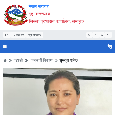
Accessibility
मुख्य
मुख्य
वेबसाइट
नेपाल सरकार
Mode
सामाग्री
नेभिगेसन
खोजमा
गृह मन्त्रालय
सुरु
पढ्नुहाेस्
पढ्नुहाेस्
जानुहोस्
जिल्ला प्रशासन कार्यालय, लमजुङ
गर्नुहोस्
EN
डार्क मोड
न्यून व्यान्डविथ
A-
A
A+
मेनु
पछाडी
कर्मचारी विवरण
शुभद्रा श्रेष्ठ