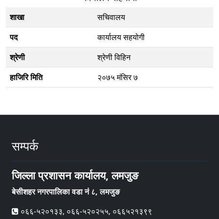
शाखा
सचिवालय
पद
कार्यालय सहयोगी
श्रेणी
श्रेणी विहिन
हाजिरि मिति
२०७५ मंसिर ७
सम्पर्क
जिल्ला प्रशासन कार्यालय, लमजुङ
बेसीशहर नगरपालिका वडा नं ८, लमजुङ
०६६-५२०१३३, ०६६-५२०२५५, ०६६५२१३९९