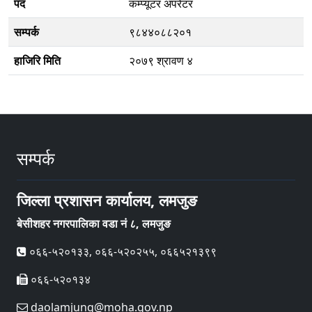
पद
कम्प्यूटर अपरेटर
सम्पर्क
९८४४०८८२०१
हाजिरि मिति
२०७९ श्रावण ४
सम्पर्क
जिल्ला प्रशासन कार्यालय, लमजुङ
बेसीशहर नगरपालिका वडा नं ८, लमजुङ
०६६-५२०१३३, ०६६-५२०२५५, ०६६५२१३९९
०६६-५२०१३४
daolamjung@moha.gov.np