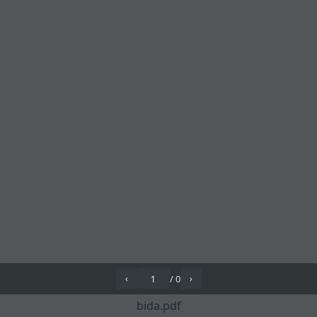
/
0
‹
›
bida.pdf