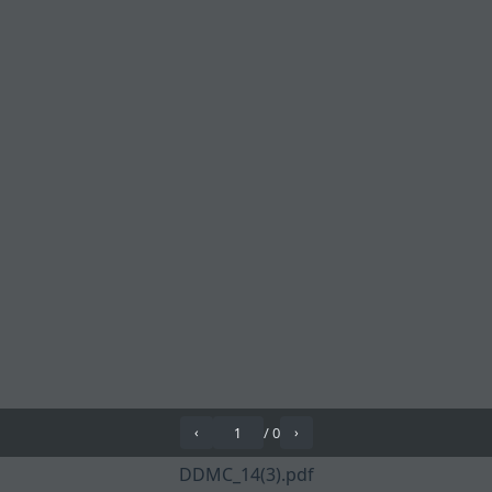
/
0
‹
›
DDMC_14(3).pdf