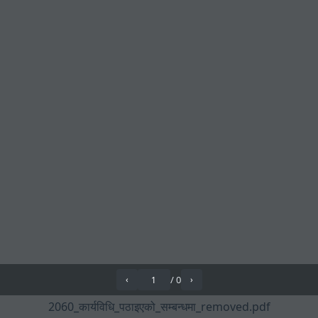
/
0
‹
›
2060_कार्यविधि_पठाइएको_सम्बन्धमा_removed.pdf