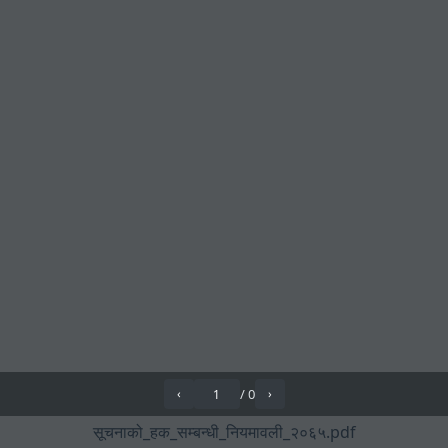
/
0
‹
›
सूचनाको_हक_सम्बन्धी_नियमावली_२०६५.pdf