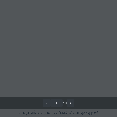
/
0
‹
›
मनसुन_पूर्वतयारी_तथा_प्रतिकार्य_योजना_२०८२.pdf