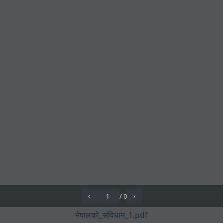
/
0
‹
›
नेपालको_संविधान_1.pdf